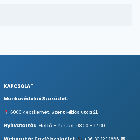
KAPCSOLAT
Munkavédelmi Szaküzlet:
6000 Kecskemét, Szent Miklós utca 21.
Nyitvatartás:
Hétfő – Péntek: 08:00 – 17:00
Webáruház ügyfélszolgálat:
+36 30 123 1866