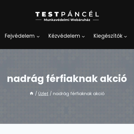
Fejvédelem
Kézvédelem
Kiegészítők
nadrág férfiaknak akció
/
Üzlet
/
nadrág férfiaknak akció