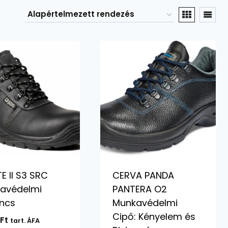
E II S3 SRC
CERVA PANDA
avédelmi
PANTERA O2
ncs
Munkavédelmi
Cipő: Kényelem és
0
Ft
tart. ÁFA