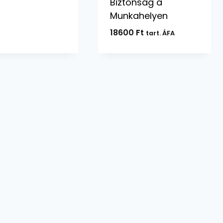
Biztonság a
Munkahelyen
18600
Ft
tart. ÁFA