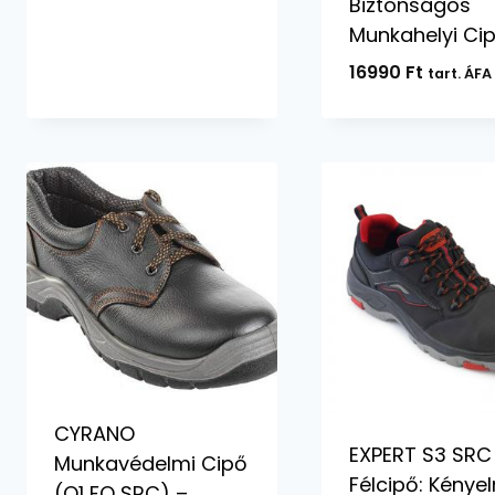
Biztonságos
Munkahelyi Ci
16990
Ft
tart. ÁFA
CYRANO
EXPERT S3 SRC
Munkavédelmi Cipő
Félcipő: Kénye
(O1 FO SRC) –