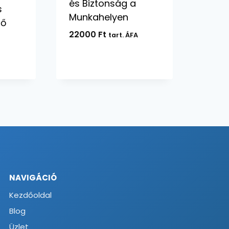
és Biztonság a
s
Munkahelyen
pő
22000
Ft
tart. ÁFA
NAVIGÁCIÓ
Kezdőoldal
Blog
Üzlet