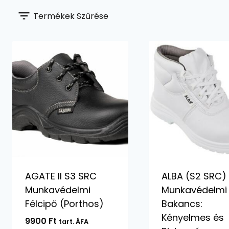
Termékek Szűrése
AGATE II S3 SRC
ALBA (S2 SRC)
Munkavédelmi
Munkavédelmi
Félcipő (Porthos)
Bakancs:
Kényelmes és
9900
Ft
tart. ÁFA