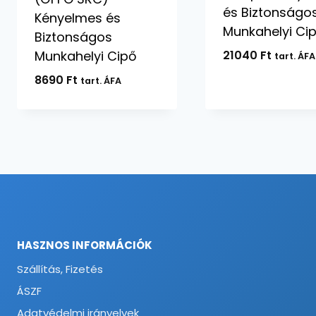
és Biztonságo
Kényelmes és
Munkahelyi Ci
Biztonságos
21040
Ft
Munkahelyi Cipő
tart. ÁFA
8690
Ft
tart. ÁFA
HASZNOS INFORMÁCIÓK
Szállítás, Fizetés
ÁSZF
Adatvédelmi irányelvek