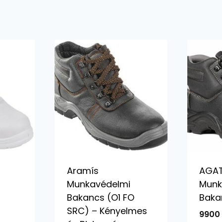
Aramís
AGAT
Munkavédelmi
Munk
Bakancs (O1 FO
Baka
SRC) – Kényelmes
990