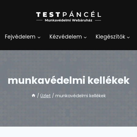
Fejvédelem
Kézvédelem
Kiegészítők
munkavédelmi kellékek
/
Üzlet
/
munkavédelmi kellékek