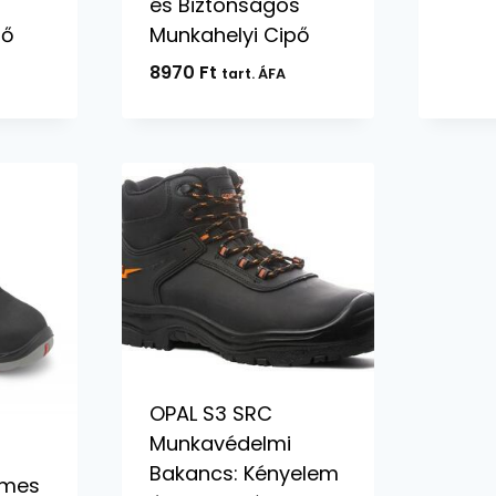
és Biztonságos
pő
Munkahelyi Cipő
8970
Ft
tart. ÁFA
OPAL S3 SRC
Munkavédelmi
Bakancs: Kényelem
lmes