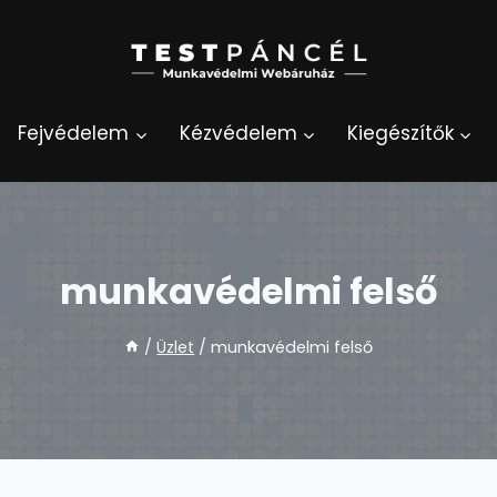
Fejvédelem
Kézvédelem
Kiegészítők
munkavédelmi felső
/
Üzlet
/
munkavédelmi felső