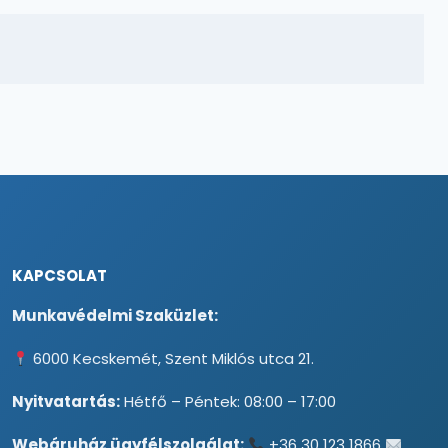
KAPCSOLAT
Munkavédelmi Szaküzlet:
6000 Kecskemét, Szent Miklós utca 21.
Nyitvatartás:
Hétfő – Péntek: 08:00 – 17:00
Webáruház ügyfélszolgálat:
+36 30 123 1866