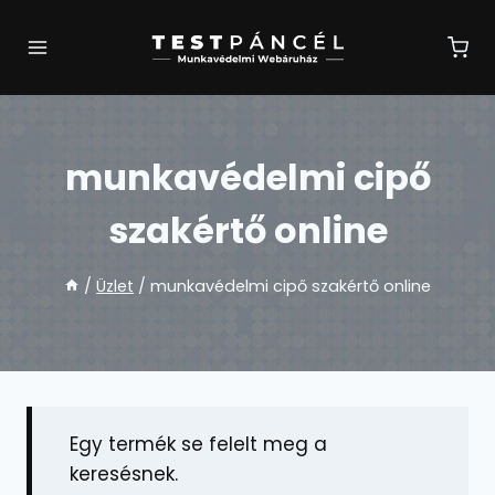
Skip
to
content
munkavédelmi cipő
szakértő online
/
Üzlet
/
munkavédelmi cipő szakértő online
Egy termék se felelt meg a
keresésnek.