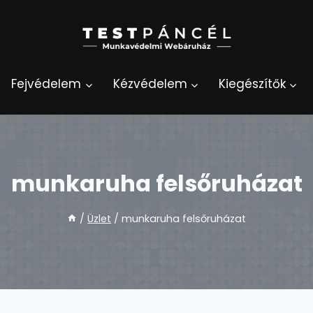
Fejvédelem
Kézvédelem
Kiegészítők
munkaruha felsőruházat
/
Üzlet
/
munkaruha felsőruházat