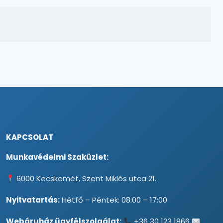
KAPCSOLAT
Munkavédelmi Szaküzlet:
6000 Kecskemét, Szent Miklós utca 21.
Nyitvatartás:
Hétfő – Péntek: 08:00 – 17:00
Webáruház ügyfélszolgálat:
+36 30 123 1866