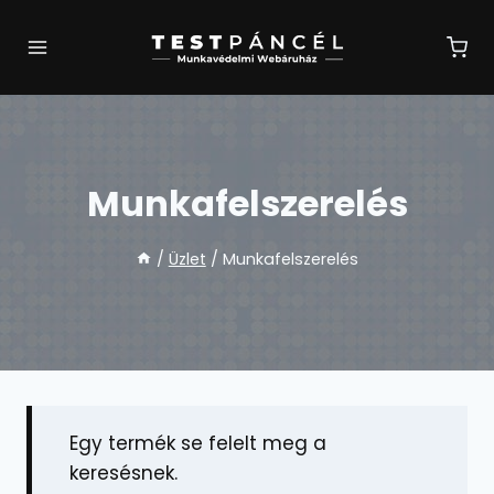
Skip
to
content
Munkafelszerelés
/
Üzlet
/
Munkafelszerelés
Egy termék se felelt meg a
keresésnek.