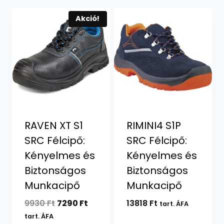
Akció!
RAVEN XT S1
RIMINI4 S1P
SRC Félcipő:
SRC Félcipő:
Kényelmes és
Kényelmes és
Biztonságos
Biztonságos
Munkacipő
Munkacipő
Original
Current
9930
Ft
7290
Ft
13818
Ft
tart. ÁFA
price
price
tart. ÁFA