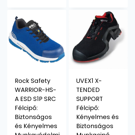
was:
is:
9930 Ft.
7290 Ft.
Rock Safety
UVEX1 X-
WARRIOR-HS-
TENDED
A ESD S1P SRC
SUPPORT
Félcipő:
Félcipő:
Biztonságos
Kényelmes és
és Kényelmes
Biztonságos
Munkavédelmi
Munkacipő