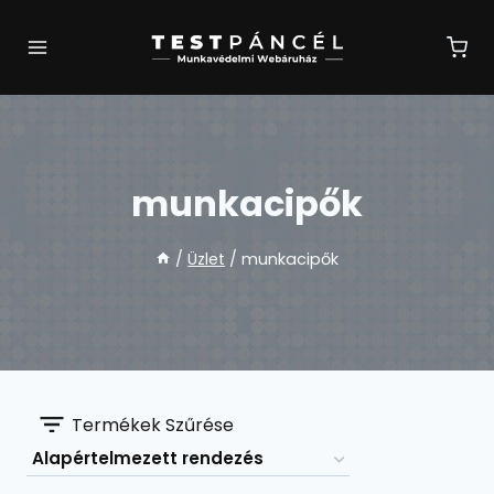
Skip
to
content
munkacipők
/
Üzlet
/
munkacipők
Termékek Szűrése