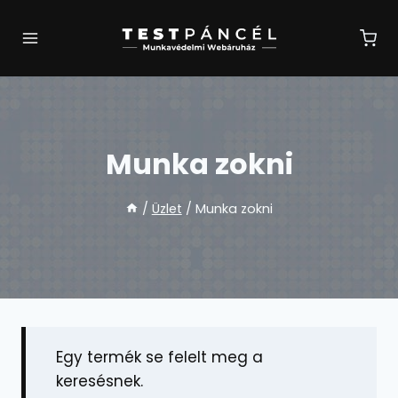
Skip
to
content
Munka zokni
/
Üzlet
/
Munka zokni
Egy termék se felelt meg a
keresésnek.