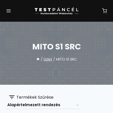
Skip
to
content
MITO S1 SRC
/
Üzlet
/
MITO S1 SRC
Termékek Szűrése