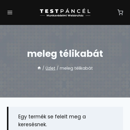
Skip
to
content
meleg télikabát
/
Üzlet
/
meleg télikabát
Egy termék se felelt meg a
keresésnek.