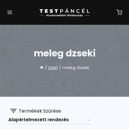
Skip
to
content
meleg dzseki
/
Üzlet
/
meleg dzseki
Termékek Szűrése