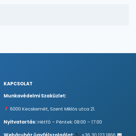
KAPCSOLAT
Munkavédelmi Szaküzlet:
6000 Kecskemét, Szent Miklós utca 21.
Nyitvatartás:
Hétfő – Péntek: 08:00 – 17:00
Webáruház ügyfélszolgálat:
+36 30 123 1866