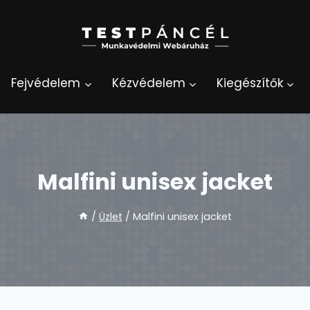
Fejvédelem
Kézvédelem
Kiegészítők
Malfini unisex jacket
/
Üzlet
/
Malfini unisex jacket