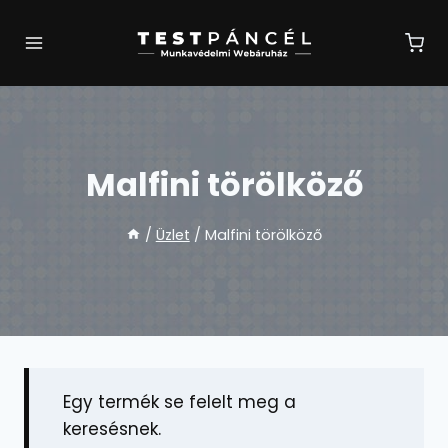
Skip
to
content
Malfini törölköző
/
Üzlet
/
Malfini törölköző
Egy termék se felelt meg a
keresésnek.