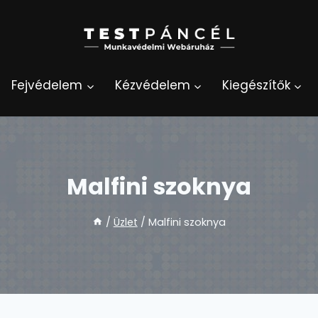
Fejvédelem
Kézvédelem
Kiegészítők
Malfini szoknya
/
Üzlet
/
Malfini szoknya