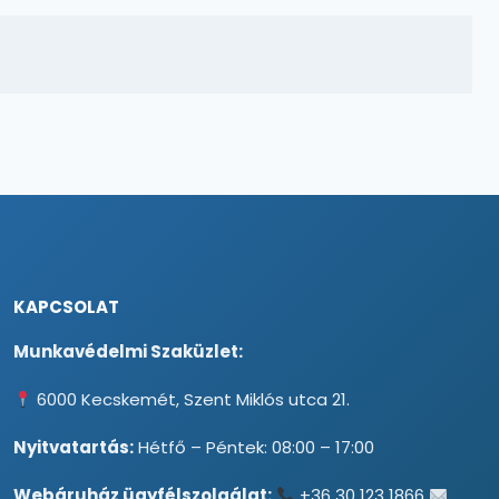
KAPCSOLAT
Munkavédelmi Szaküzlet:
6000 Kecskemét, Szent Miklós utca 21.
Nyitvatartás:
Hétfő – Péntek: 08:00 – 17:00
Webáruház ügyfélszolgálat:
+36 30 123 1866