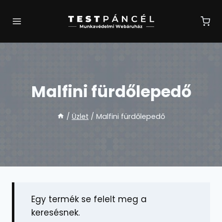
Skip
to
content
Malfini fürdőlepedő
/
Üzlet
/
Malfini fürdőlepedő
Egy termék se felelt meg a
keresésnek.