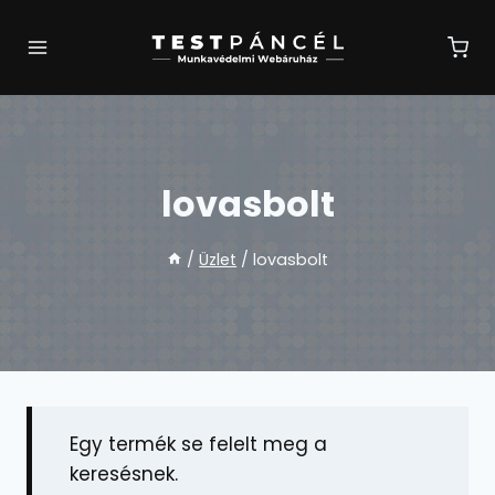
Skip
to
content
lovasbolt
/
Üzlet
/
lovasbolt
Egy termék se felelt meg a
keresésnek.