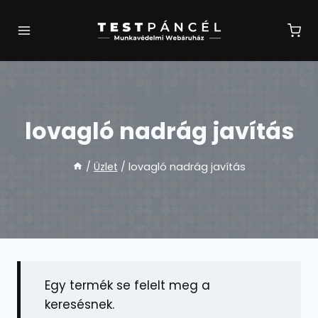
Skip
to
content
lovagló nadrág javítás
/
Üzlet
/
lovagló nadrág javítás
Egy termék se felelt meg a
keresésnek.