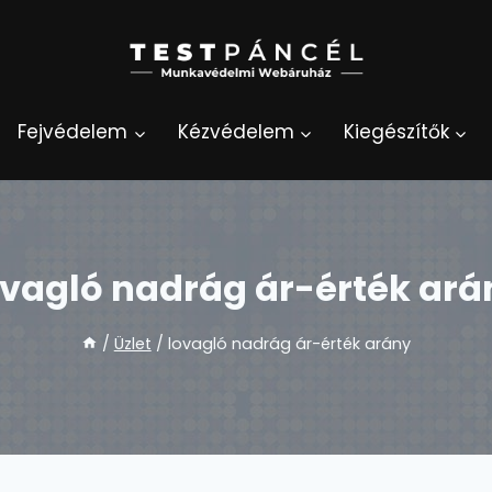
Fejvédelem
Kézvédelem
Kiegészítők
ovagló nadrág ár-érték ará
/
Üzlet
/
lovagló nadrág ár-érték arány