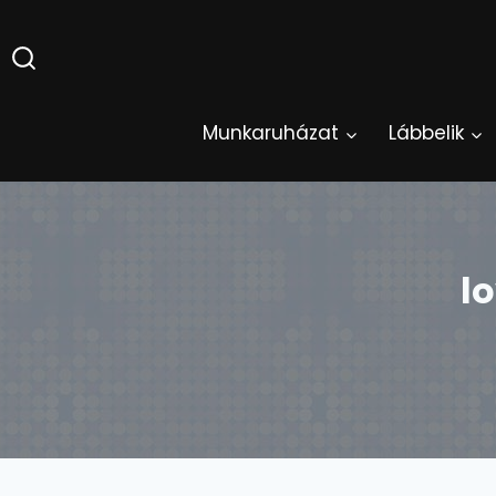
Skip
to
content
Munkaruházat
Lábbelik
l