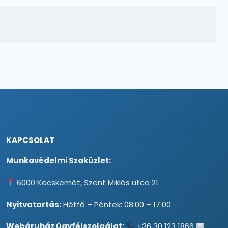
KAPCSOLAT
Munkavédelmi Szaküzlet:
6000 Kecskemét, Szent Miklós utca 21.
Nyitvatartás:
Hétfő – Péntek: 08:00 – 17:00
Webáruház ügyfélszolgálat:
+36 30 123 1866