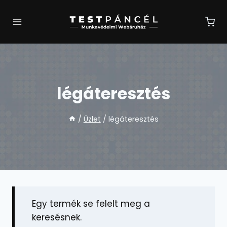
Skip
to
content
légáteresztés
/
Üzlet
/
légáteresztés
Egy termék se felelt meg a
keresésnek.