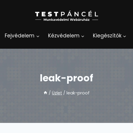
Fejvédelem
Kézvédelem
Kiegészítők
leak-proof
/
Üzlet
/
leak-proof