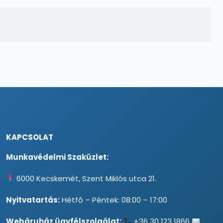
KAPCSOLAT
Munkavédelmi Szaküzlet:
6000 Kecskemét, Szent Miklós utca 21.
Nyitvatartás:
Hétfő – Péntek: 08:00 – 17:00
Webáruház ügyfélszolgálat:
+36 30 123 1866