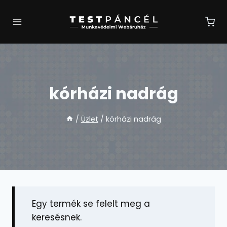
Skip
to
content
kórházi nadrág
/
Üzlet
/
kórházi nadrág
Egy termék se felelt meg a
keresésnek.