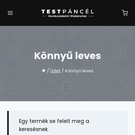
Skip
to
content
Könnyű leves
/
Üzlet
/
Könnyű leves
Egy termék se felelt meg a
keresésnek.