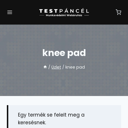
Skip
to
content
knee pad
/
Üzlet
/
knee pad
Egy termék se felelt meg a
keresésnek.