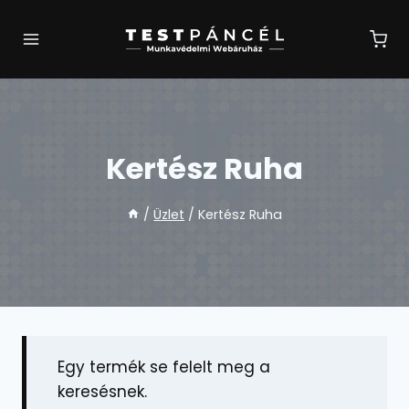
Skip
to
content
Kertész Ruha
/
Üzlet
/
Kertész Ruha
Egy termék se felelt meg a
keresésnek.