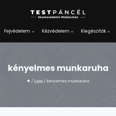
Fejvédelem
Kézvédelem
Kiegészítők
kényelmes munkaruha
/
Üzlet
/
kényelmes munkaruha