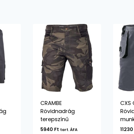
CRAMBE
CXS 
ág
Rövidnadrág
Rövi
terepszínű
mun
5940
Ft
1123
tart. ÁFA