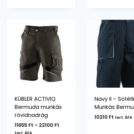
KÜBLER ACTIVIQ
Navy II – Sötét
Bermuda munkás
Munkás Berm
rövidnadrág
10210
Ft
tart. ÁFA
Ártartomány:
11655
Ft
–
22100
Ft
11655 Ft
tart. ÁFA