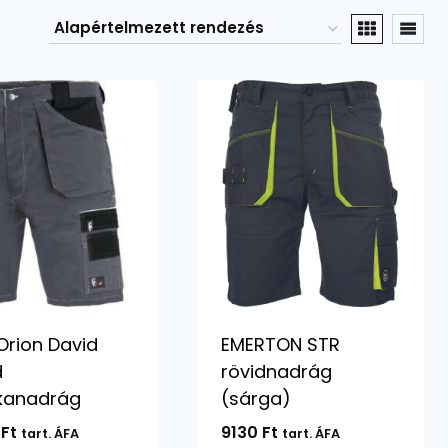
Orion David
EMERTON STR
d
rövidnadrág
kanadrág
(sárga)
0
Ft
9130
Ft
tart. ÁFA
tart. ÁFA