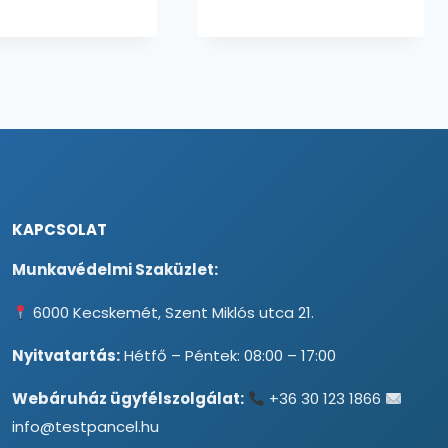
KAPCSOLAT
Munkavédelmi Szaküzlet:
6000 Kecskemét, Szent Miklós utca 21.
Nyitvatartás:
Hétfő – Péntek: 08:00 – 17:00
Webáruház ügyfélszolgálat:
+36 30 123 1866
info@testpancel.hu