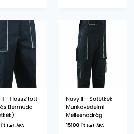
II – Hosszított
Navy II – Sötétkék
ás Bermuda
Munkavédelmi
étkék)
Mellesnadrág
0
Ft
15100
Ft
tart. ÁFA
tart. ÁFA