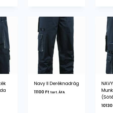
kék
Navy II Deréknadrág
NAVY 
uda
Munk
11100
Ft
tart. ÁFA
(Söt
1013