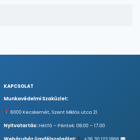
KAPCSOLAT
Munkavédelmi Szaküzlet:
6000 Kecskemét, Szent Miklós utca 21.
Nyitvatartás:
Hétfő – Péntek: 08:00 – 17:00
Webáruház ügyfélszolgálat:
+36 30 123 1866