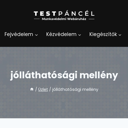
Fejvédelem
Kézvédelem
Kiegészítők
jólláthatósági mellény
/
Üzlet
/
jólláthatósági mellény