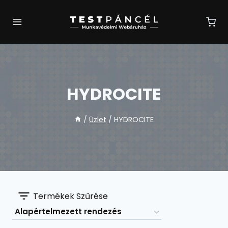
Skip
to
content
HYDROCITE
/
Üzlet
/
HYDROCITE
Termékek Szűrése