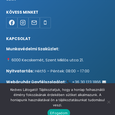
KÖVESS MINKET
KAPCSOLAT
Munkavédelmi Szaküzlet:
6000 Kecskemét, Szent Miklós utca 21.
Nyitvatartás:
Hétfő – Péntek: 08:00 – 17:00
Webáruház ügyfélszolgálat:
+36 30 123 1866
info@testpancel.hu
Kedves Látogató! Tájékoztatjuk, hogy a honlap felhasználói
élmény fokozásának érdekében sütiket alkalmazunk. A
honlapunk használatával ön a tájékoztatásunkat tudomásul
veszi.
© 2026 Munkavédelmi és Ruházati Webáruház - Minden jog
Elfogadom