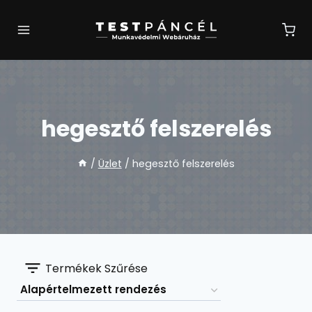
Skip
to
content
hegesztő felszerelés
/
Üzlet
/
hegesztő felszerelés
Termékek Szűrése