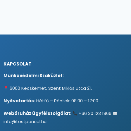
KAPCSOLAT
Munkavédelmi Szaküzlet:
6000 Kecskemét, Szent Miklós utca 21.
Nyitvatartás:
Hétfő – Péntek: 08:00 – 17:00
Webáruház ügyfélszolgálat:
+36 30 123 1866
info@testpancel.hu