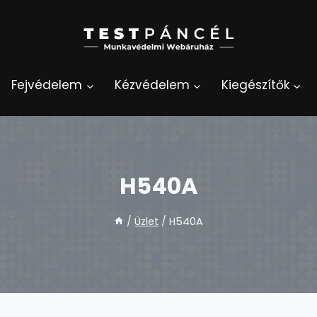
Fejvédelem
Kézvédelem
Kiegészítők
H540A
/
Üzlet
/
H540A