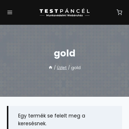
Skip
to
content
gold
/
Üzlet
/
gold
Egy termék se felelt meg a
keresésnek.