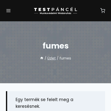
Skip
to
content
fumes
/
Üzlet
/
fumes
Egy termék se felelt meg a
keresésnek.