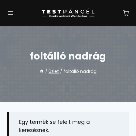
Skip
to
content
foltálló nadrág
/
Üzlet
/
foltálló nadrág
Egy termék se felelt meg a
keresésnek.