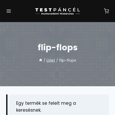
Skip
to
content
flip-flops
/
Üzlet
/
flip-flops
Egy termék se felelt meg a
keresésnek.