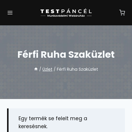
Skip
to
content
Férfi Ruha Szaküzlet
/
Üzlet
/
Férfi Ruha Szaküzlet
Egy termék se felelt meg a
keresésnek.