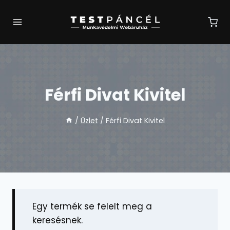
Skip
to
content
Férfi Divat Kivitel
/
Üzlet
/
Férfi Divat Kivitel
Egy termék se felelt meg a
keresésnek.