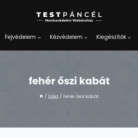
Fejvédelem
Kézvédelem
Kiegészítők
fehér őszi kabát
/
Üzlet
/
fehér őszi kabát