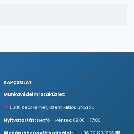
KAPCSOLAT
Munkavédelmi Szaküzlet:
6000 Kecskemét, Szent Miklós utca 21.
Nyitvatartás:
Hétfő – Péntek: 08:00 – 17:00
Webáruház ügyfélszolgálat:
+36 30 123 1866