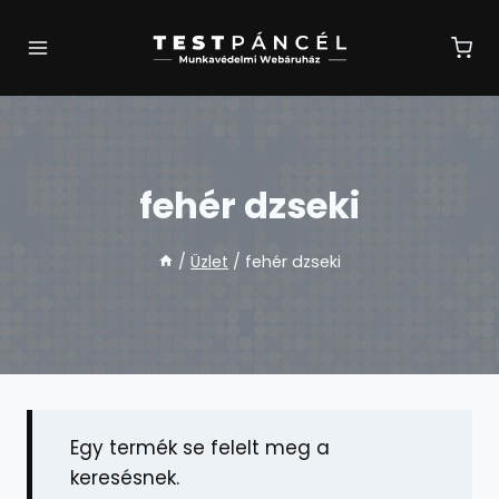
Skip
to
content
fehér dzseki
/
Üzlet
/
fehér dzseki
Egy termék se felelt meg a
keresésnek.