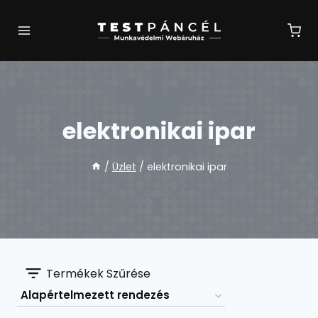
Skip
to
content
elektronikai ipar
/
Üzlet
/
elektronikai ipar
Termékek Szűrése