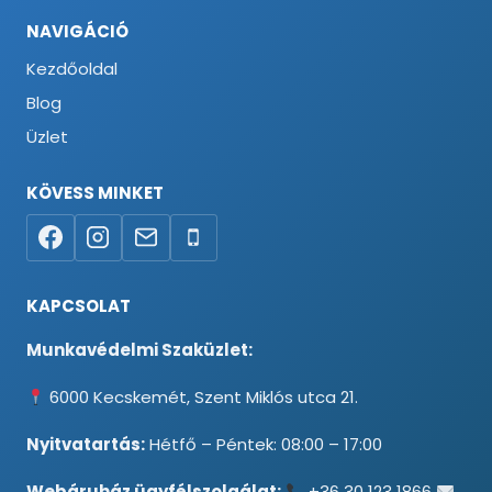
NAVIGÁCIÓ
Kezdőoldal
Blog
Üzlet
KÖVESS MINKET
KAPCSOLAT
Munkavédelmi Szaküzlet:
6000 Kecskemét, Szent Miklós utca 21.
Nyitvatartás:
Hétfő – Péntek: 08:00 – 17:00
Webáruház ügyfélszolgálat:
+36 30 123 1866