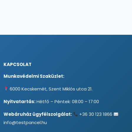
KAPCSOLAT
Munkavédelmi Szaküzlet:
6000 Kecskemét, Szent Miklós utca 21.
Nyitvatartás:
Hétfő – Péntek: 08:00 – 17:00
Webáruház ügyfélszolgálat:
+36 30 123 1866
info@testpancel.hu