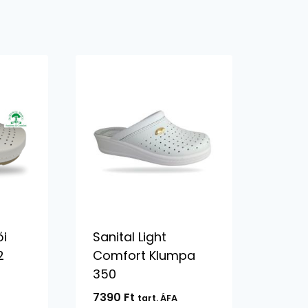
ői
Sanital Light
2
Comfort Klumpa
350
7390
Ft
tart. ÁFA