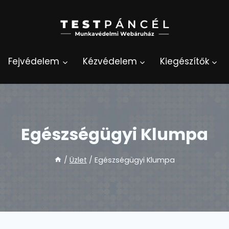
Fejvédelem
Kézvédelem
Kiegészítők
Egészségügyi Klumpa
/
Üzlet
/
Egészségügyi Klumpa