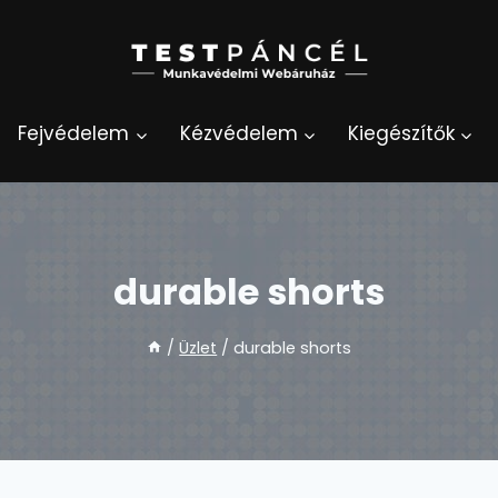
Fejvédelem
Kézvédelem
Kiegészítők
durable shorts
/
Üzlet
/
durable shorts