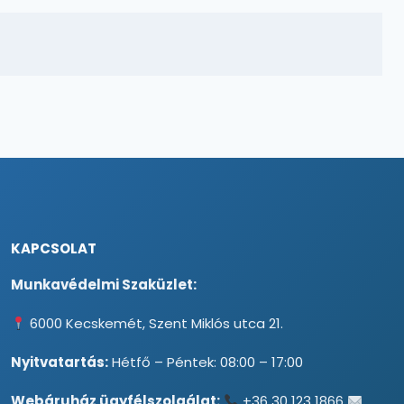
KAPCSOLAT
Munkavédelmi Szaküzlet:
6000 Kecskemét, Szent Miklós utca 21.
Nyitvatartás:
Hétfő – Péntek: 08:00 – 17:00
Webáruház ügyfélszolgálat:
+36 30 123 1866