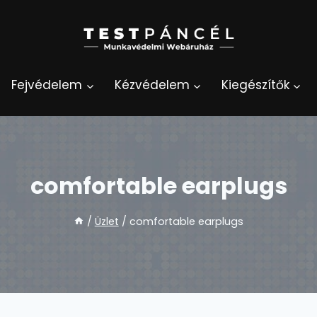
Fejvédelem
Kézvédelem
Kiegészítők
comfortable earplugs
/
Üzlet
/
comfortable earplugs