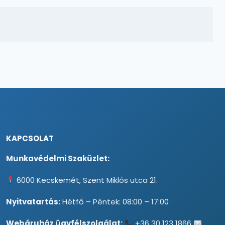
KAPCSOLAT
Munkavédelmi Szaküzlet:
6000 Kecskemét, Szent Miklós utca 21.
Nyitvatartás:
Hétfő – Péntek: 08:00 – 17:00
Webáruház ügyfélszolgálat:
+36 30 123 1866