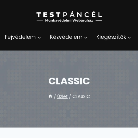
Fejvédelem
Kézvédelem
Kiegészítők
CLASSIC
/
Üzlet
/
CLASSIC