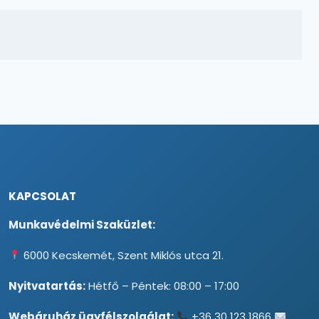
KAPCSOLAT
Munkavédelmi Szaküzlet:
6000 Kecskemét, Szent Miklós utca 21.
Nyitvatartás:
Hétfő – Péntek: 08:00 – 17:00
Webáruház ügyfélszolgálat:
+36 30 123 1866