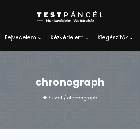
Fejvédelem
Kézvédelem
Kiegészítők
chronograph
/
Üzlet
/
chronograph