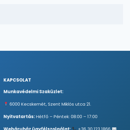
KAPCSOLAT
Munkavédelmi Szaküzlet:
6000 Kecskemét, Szent Miklós utca 21.
Nyitvatartás:
Hétfő – Péntek: 08:00 – 17:00
Webáruház ügyfélszolgálat:
+36 30 123 1866