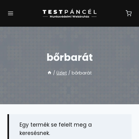
Skip
to
content
bőrbarát
/
Üzlet
/
bőrbarát
Egy termék se felelt meg a
keresésnek.