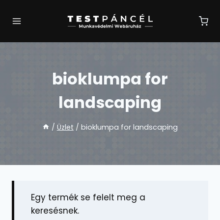
Skip
to
content
bioklumpa for
landscaping
/
Üzlet
/
bioklumpa for landscaping
Egy termék se felelt meg a
keresésnek.