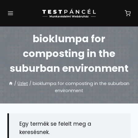
Skip
to
content
bioklumpa for
composting in the
suburban environment
/
Üzlet
/
bioklumpa for composting in the suburban
environment
Egy termék se felelt meg a
keresésnek.