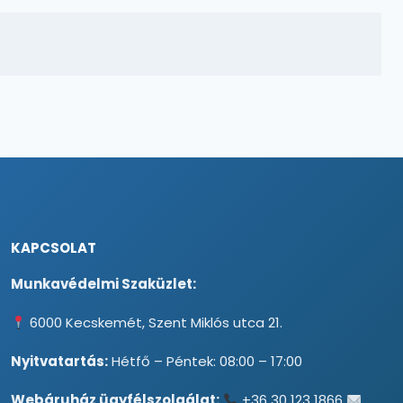
KAPCSOLAT
Munkavédelmi Szaküzlet:
6000 Kecskemét, Szent Miklós utca 21.
Nyitvatartás:
Hétfő – Péntek: 08:00 – 17:00
Webáruház ügyfélszolgálat:
+36 30 123 1866