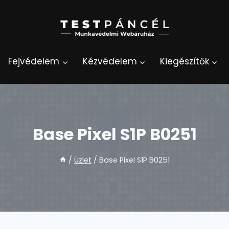
Fejvédelem
Kézvédelem
Kiegészítők
Base Pixel S1P B0251
/
Üzlet
/
Base Pixel S1P B0251