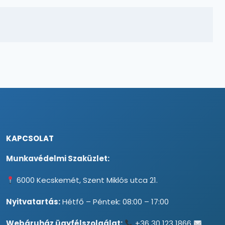
KAPCSOLAT
Munkavédelmi Szaküzlet:
6000 Kecskemét, Szent Miklós utca 21.
Nyitvatartás:
Hétfő – Péntek: 08:00 – 17:00
Webáruház ügyfélszolgálat:
+36 30 123 1866