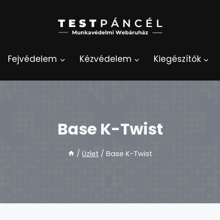
Fejvédelem
Kézvédelem
Kiegészítők
Base K-Twist
/
Üzlet
/
Base K-Twist