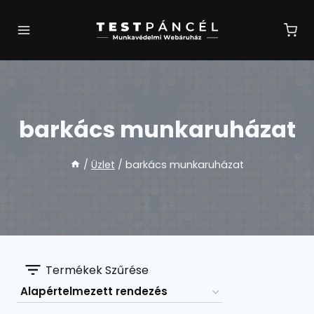
Skip
to
content
barkács munkaruházat
/
Üzlet
/
barkács munkaruházat
Termékek Szűrése