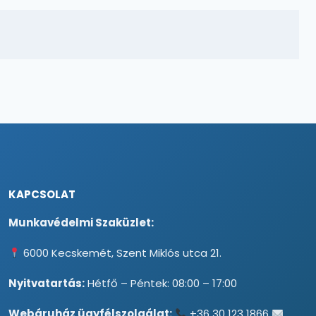
KAPCSOLAT
Munkavédelmi Szaküzlet:
6000 Kecskemét, Szent Miklós utca 21.
Nyitvatartás:
Hétfő – Péntek: 08:00 – 17:00
Webáruház ügyfélszolgálat:
+36 30 123 1866