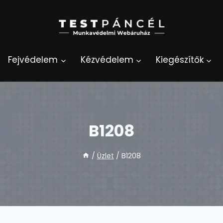
Fejvédelem
Kézvédelem
Kiegészítők
B1208
/
Üzlet
/
B1208